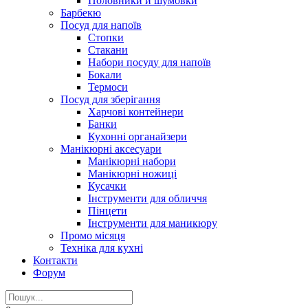
Половники и шумовки
Барбекю
Посуд для напоїв
Стопки
Стакани
Набори посуду для напоїв
Бокали
Термоси
Посуд для зберігання
Харчові контейнери
Банки
Кухонні органайзери
Манікюрні аксесуари
Манікюрні набори
Манікюрні ножиці
Кусачки
Інструменти для обличчя
Пінцети
Інструменти для маникюру
Промо місяця
Техніка для кухні
Контакти
Форум