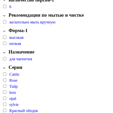
6
Рекомендации по мытью и чистке
желательно мыть вручную
Форма-1
высокая
низкая
Назначение
для чаепития
Серия
Catrin
Rose
Tulip
loos
opal
sylvie
Красный ободок