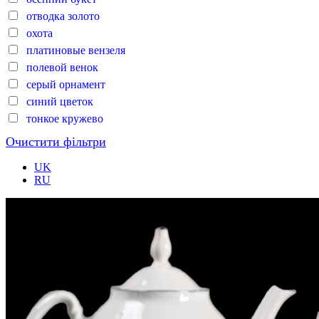
отводка золото
охота
платиновые вензеля
полевой венок
серый орнамент
синий цветок
тонкое кружево
Очистити фільтри
UK
RU