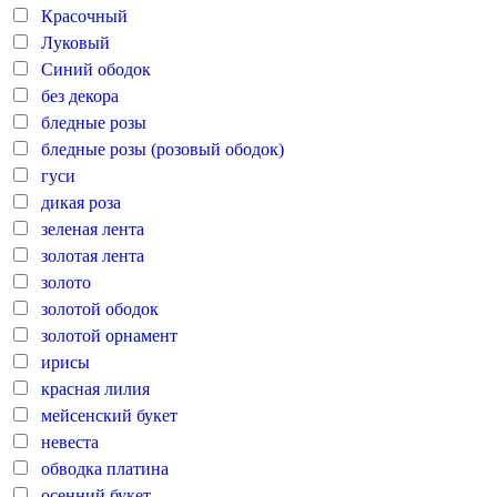
Красочный
Луковый
Синий ободок
без декора
бледные розы
бледные розы (розовый ободок)
гуси
дикая роза
зеленая лента
золотая лента
золото
золотой ободок
золотой орнамент
ирисы
красная лилия
мейсенский букет
невеста
обводка платина
осенний букет