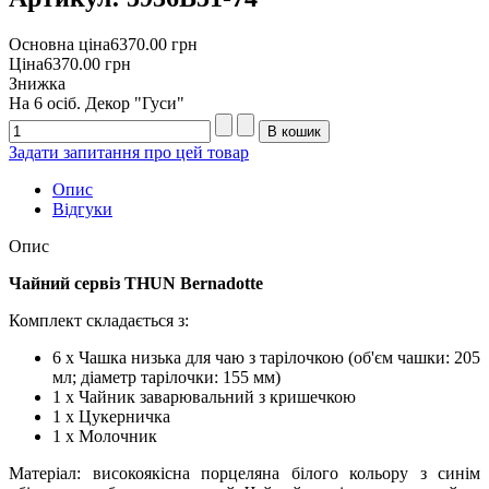
Основна ціна
6370.00 грн
Ціна
6370.00 грн
Знижка
На 6 осіб. Декор "Гуси"
Задати запитання про цей товар
Опис
Відгуки
Опис
Чайний сервіз THUN Bernadotte
Комплект складається з:
6 х Чашка низька для чаю з тарілочкою (об'єм чашки: 205
мл; діаметр тарілочки: 155 мм)
1 х Чайник заварювальний з кришечкою
1 х Цукерничка
1 х Молочник
Матеріал: високоякісна порцеляна білого кольору з синім