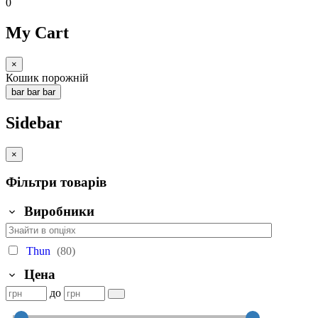
0
My Cart
×
Кошик порожній
bar
bar
bar
Sidebar
×
Фільтри товарів
Виробники
Thun
(80)
Цена
до