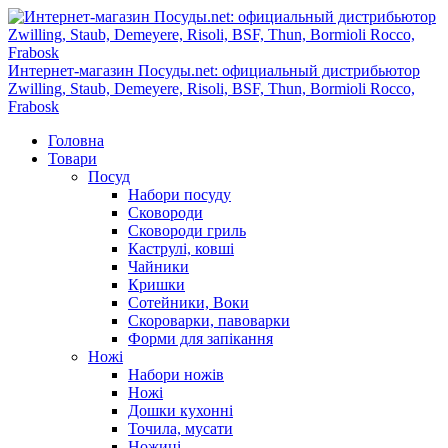
Интернет-магазин Посуды.net: официальный дистрибьютор
Zwilling, Staub, Demeyere, Risoli, BSF, Thun, Bormioli Rocco,
Frabosk
Головна
Товари
Посуд
Набори посуду
Сковороди
Сковороди гриль
Каструлі, ковші
Чайники
Кришки
Сотейники, Воки
Скороварки, павоварки
Форми для запікання
Ножі
Набори ножів
Ножі
Дошки кухонні
Точила, мусати
Ножиці