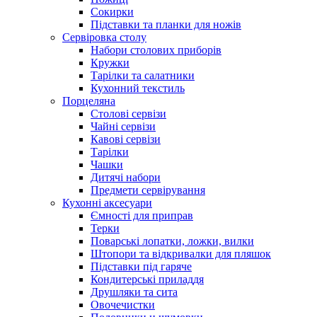
Сокирки
Підставки та планки для ножів
Сервіровка столу
Набори столових приборів
Кружки
Тарілки та салатники
Кухонний текстиль
Порцеляна
Столові сервізи
Чайні сервізи
Кавові сервізи
Тарілки
Чашки
Дитячі набори
Предмети сервірування
Кухонні аксесуари
Ємності для приправ
Терки
Поварські лопатки, ложки, вилки
Штопори та відкривалки для пляшок
Підставки під гаряче
Кондитерські приладдя
Друшляки та сита
Овочечистки