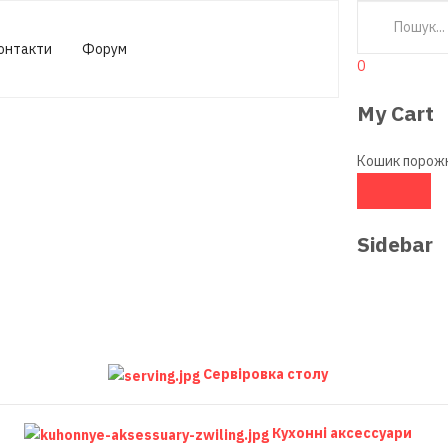
онтакти
Форум
0
My Cart
Кошик порож
Sidebar
Сервіровка столу
Кухонні аксесcуари