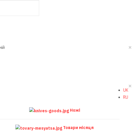
×
ній
×
UK
RU
Ножі
Товари місяця