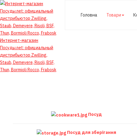
Головна
Товари
К
Интернет-магазин
Посуды.net: официальный
дистрибьютор Zwilling,
Staub, Demeyere, Risoli, BSF,
Thun, Bormioli Rocco, Frabosk
Посуд
Посуд для зберігання