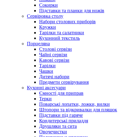
Сокирки
Підставки та планки для ножів
Сервіровка столу
Набори столових приборів
Кружки
Тарілки та салатники
Кухонний текстиль
Порцеляна
Столові сервізи
Чайні сервізи
Кавові сервізи
Тарілки
Чашки
Дитячі набори
Предмети сервірування
Кухонні аксесуари
Ємності для приправ
Терки
Поварські лопатки, ложки, вилки
Штопори та відкривалки для пляшок
Підставки під гаряче
Кондитерські приладдя
Друшляки та сита
Овочечистки