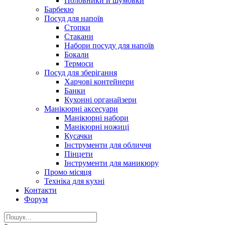
Половники и шумовки
Барбекю
Посуд для напоїв
Стопки
Стакани
Набори посуду для напоїв
Бокали
Термоси
Посуд для зберігання
Харчові контейнери
Банки
Кухонні органайзери
Манікюрні аксесуари
Манікюрні набори
Манікюрні ножиці
Кусачки
Інструменти для обличчя
Пінцети
Інструменти для маникюру
Промо місяця
Техніка для кухні
Контакти
Форум