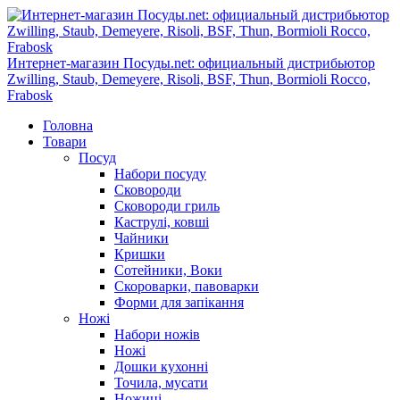
Интернет-магазин Посуды.net: официальный дистрибьютор
Zwilling, Staub, Demeyere, Risoli, BSF, Thun, Bormioli Rocco,
Frabosk
Головна
Товари
Посуд
Набори посуду
Сковороди
Сковороди гриль
Каструлі, ковші
Чайники
Кришки
Сотейники, Воки
Скороварки, павоварки
Форми для запікання
Ножі
Набори ножів
Ножі
Дошки кухонні
Точила, мусати
Ножиці