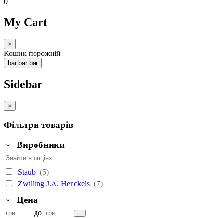
0
My Cart
×
Кошик порожній
bar
bar
bar
Sidebar
×
Фільтри товарів
Виробники
Staub
(5)
Zwilling J.A. Henckels
(7)
Цена
до