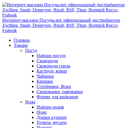
Интернет-магазин Посуды.net: официальный дистрибьютор
Zwilling, Staub, Demeyere, Risoli, BSF, Thun, Bormioli Rocco,
Frabosk
Головна
Товари
Посуд
Набори посуду
Сковороди
Сковороди гриль
Каструлі, ковші
Чайники
Кришки
Сотейники, Воки
Скороварки, павоварки
Форми для запікання
Ножі
Набори ножів
Ножі
Дошки кухонні
Точила, мусати
Ножиці