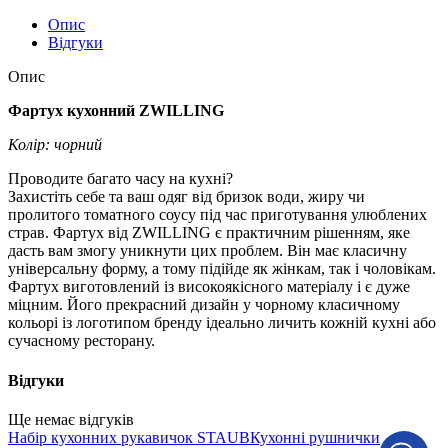
Опис
Відгуки
Опис
Фартух кухонний ZWILLING
Колір: чорний
Проводите багато часу на кухні?
Захистіть себе та ваш одяг від бризок води, жиру чи
пролитого томатного соусу під час приготування улюблених
страв. Фартух від ZWILLING є практичним рішенням, яке
дасть вам змогу уникнути цих проблем. Він має класичну
універсальну форму, а тому підійде як жінкам, так і чоловікам.
Фартух виготовлений із високоякісного матеріалу і є дуже
міцним. Його прекрасний дизайн у чорному класичному
кольорі із логотипом бренду ідеально личить кожній кухні або
сучасному ресторану.
Відгуки
Ще немає відгуків
Набір кухонних рукавичок STAUB
Кухонні рушнички