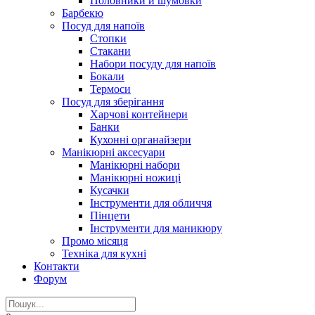
Половники и шумовки
Барбекю
Посуд для напоїв
Стопки
Стакани
Набори посуду для напоїв
Бокали
Термоси
Посуд для зберігання
Харчові контейнери
Банки
Кухонні органайзери
Манікюрні аксесуари
Манікюрні набори
Манікюрні ножиці
Кусачки
Інструменти для обличчя
Пінцети
Інструменти для маникюру
Промо місяця
Техніка для кухні
Контакти
Форум