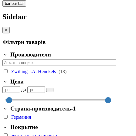
bar
bar
bar
Sidebar
×
Фільтри товарів
Производители
Zwilling J.A. Henckels
(18)
Цена
до
Страна-производитель-1
Германия
Покрытие
зеркальная полировка