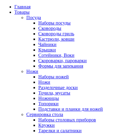
Главная
Товары
Посуда
Наборы посуды
Сковороды
Сковороды гриль
Кастрюли, ковши
Чайники
Крышки
Сотейники, Воки
Скороварки, пароварки
Формы для запекания
Ножи
Наборы ножей
Ножи
Разделочные доски
Точила, мусаты
Ножницы
Топорики
Подставки и планки для ножей
Сервировка стола
Наборы столовых приборов
Кружки
Тарелки и салатники