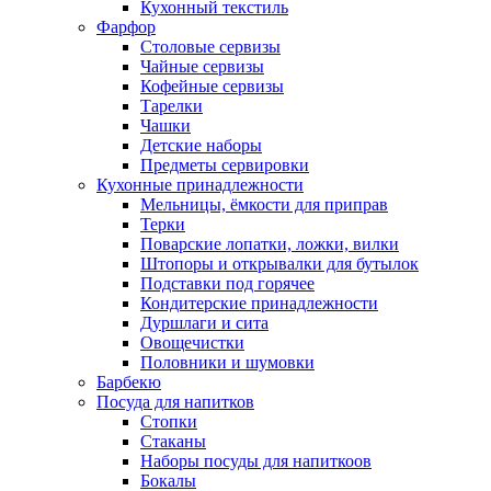
Кухонный текстиль
Фарфор
Столовые сервизы
Чайные сервизы
Кофейные сервизы
Тарелки
Чашки
Детские наборы
Предметы сервировки
Кухонные принадлежности
Мельницы, ёмкости для приправ
Терки
Поварские лопатки, ложки, вилки
Штопоры и открывалки для бутылок
Подставки под горячее
Кондитерские принадлежности
Дуршлаги и сита
Овощечистки
Половники и шумовки
Барбекю
Посуда для напитков
Стопки
Стаканы
Наборы посуды для напиткоов
Бокалы