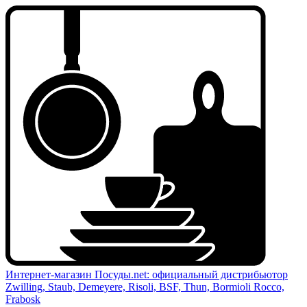
Интернет-магазин Посуды.net: официальный дистрибьютор
Zwilling, Staub, Demeyere, Risoli, BSF, Thun, Bormioli Rocco,
Frabosk