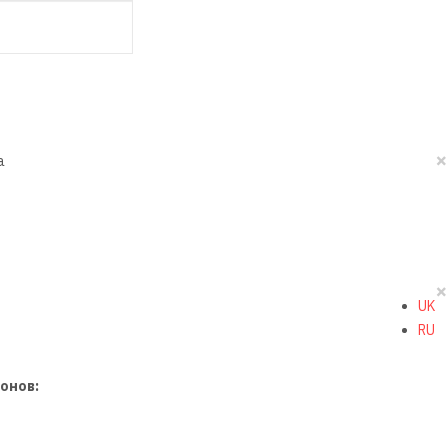
×
а
×
UK
RU
онов: