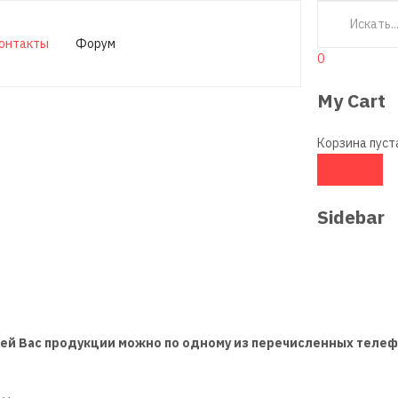
онтакты
Форум
0
My Cart
Корзина пуст
Sidebar
щей Вас продукции можно по одному из перечисленных телеф