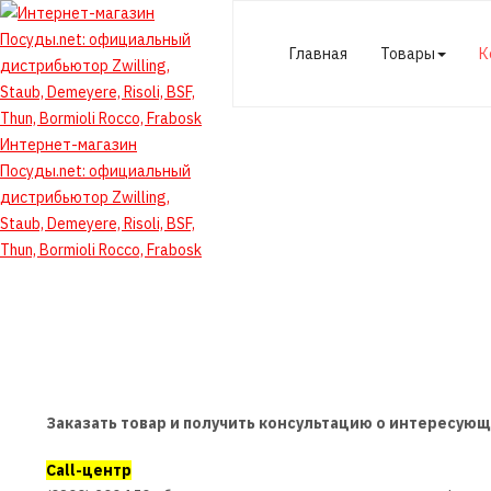
Главная
Товары
К
Интернет-магазин
Посуды.net: официальный
дистрибьютор Zwilling,
Staub, Demeyere, Risoli, BSF,
Thun, Bormioli Rocco, Frabosk
Заказать товар и получить консультацию о интересую
Call-центр