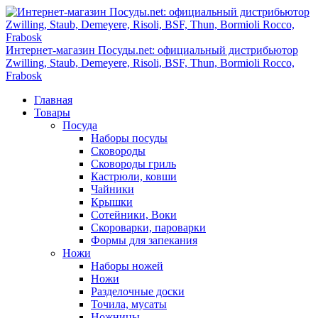
Интернет-магазин Посуды.net: официальный дистрибьютор
Zwilling, Staub, Demeyere, Risoli, BSF, Thun, Bormioli Rocco,
Frabosk
Главная
Товары
Посуда
Наборы посуды
Сковороды
Сковороды гриль
Кастрюли, ковши
Чайники
Крышки
Сотейники, Воки
Скороварки, пароварки
Формы для запекания
Ножи
Наборы ножей
Ножи
Разделочные доски
Точила, мусаты
Ножницы