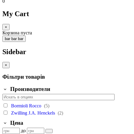
0
My Cart
×
Корзина пуста
bar
bar
bar
Sidebar
×
Фільтри товарів
Производители
Bormioli Rocco
(5)
Zwilling J.A. Henckels
(2)
Цена
до