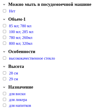
Можно мыть в посудомоечной машине
Нет
Обьем-1
85 мл; 780 мл
100 мл; 285 мл
780 мл; 260мл
800 мл; 320мл
Особенности
высококачественное стекло
Высота
28 см
29 см
Назначение
для виски
для ликера
для напитков