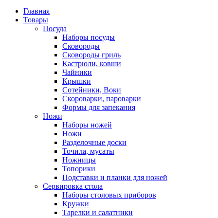
Главная
Товары
Посуда
Наборы посуды
Сковороды
Сковороды гриль
Кастрюли, ковши
Чайники
Крышки
Сотейники, Воки
Скороварки, пароварки
Формы для запекания
Ножи
Наборы ножей
Ножи
Разделочные доски
Точила, мусаты
Ножницы
Топорики
Подставки и планки для ножей
Сервировка стола
Наборы столовых приборов
Кружки
Тарелки и салатники