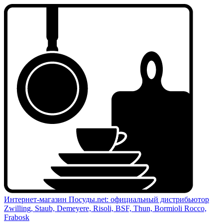
Интернет-магазин Посуды.net: официальный дистрибьютор
Zwilling, Staub, Demeyere, Risoli, BSF, Thun, Bormioli Rocco,
Frabosk