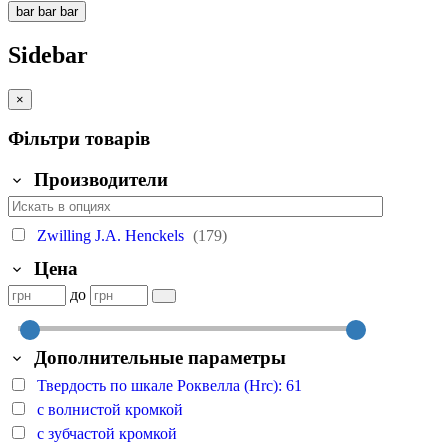
bar
bar
bar
Sidebar
×
Фільтри товарів
Производители
Zwilling J.A. Henckels
(179)
Цена
до
Дополнительные параметры
Твердость по шкале Роквелла (Hrc): 61
с волнистой кромкой
с зубчастой кромкой