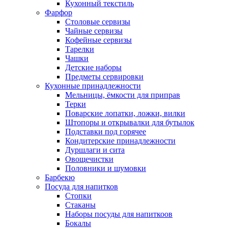
Кухонный текстиль
Фарфор
Столовые сервизы
Чайные сервизы
Кофейные сервизы
Тарелки
Чашки
Детские наборы
Предметы сервировки
Кухонные принадлежности
Мельницы, ёмкости для приправ
Терки
Поварские лопатки, ложки, вилки
Штопоры и открывалки для бутылок
Подставки под горячее
Кондитерские принадлежности
Дуршлаги и сита
Овощечистки
Половники и шумовки
Барбекю
Посуда для напитков
Стопки
Стаканы
Наборы посуды для напиткоов
Бокалы