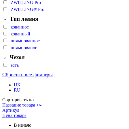
ZWILLING Pro
ZWILLING® Pro
Тип лезвия
кованное
кованный
штампованное
штампованое
Чехол
есть
Сбросить все фильтры
UK
RU
Сортировать по
Название товара +/-
Артикул
Цена товара
В начало