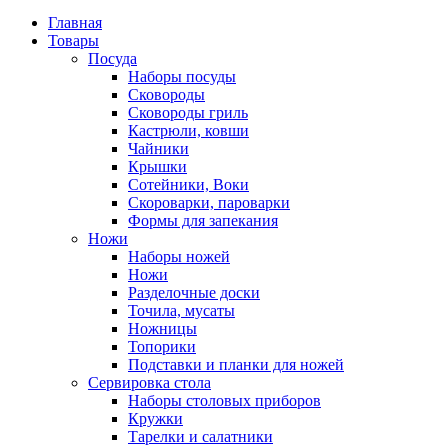
Главная
Товары
Посуда
Наборы посуды
Сковороды
Сковороды гриль
Кастрюли, ковши
Чайники
Крышки
Сотейники, Воки
Скороварки, пароварки
Формы для запекания
Ножи
Наборы ножей
Ножи
Разделочные доски
Точила, мусаты
Ножницы
Топорики
Подставки и планки для ножей
Сервировка стола
Наборы столовых приборов
Кружки
Тарелки и салатники