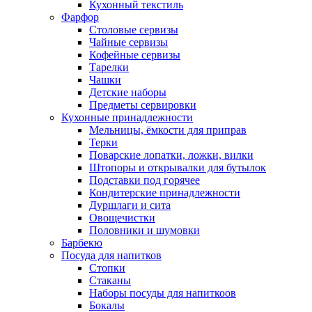
Кухонный текстиль
Фарфор
Столовые сервизы
Чайные сервизы
Кофейные сервизы
Тарелки
Чашки
Детские наборы
Предметы сервировки
Кухонные принадлежности
Мельницы, ёмкости для приправ
Терки
Поварские лопатки, ложки, вилки
Штопоры и открывалки для бутылок
Подставки под горячее
Кондитерские принадлежности
Дуршлаги и сита
Овощечистки
Половники и шумовки
Барбекю
Посуда для напитков
Стопки
Стаканы
Наборы посуды для напиткоов
Бокалы