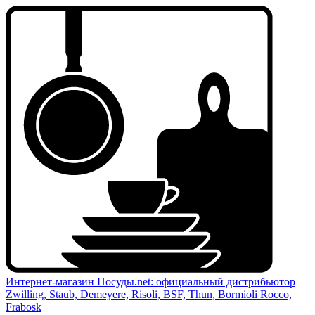
Интернет-магазин Посуды.net: официальный дистрибьютор
Zwilling, Staub, Demeyere, Risoli, BSF, Thun, Bormioli Rocco,
Frabosk