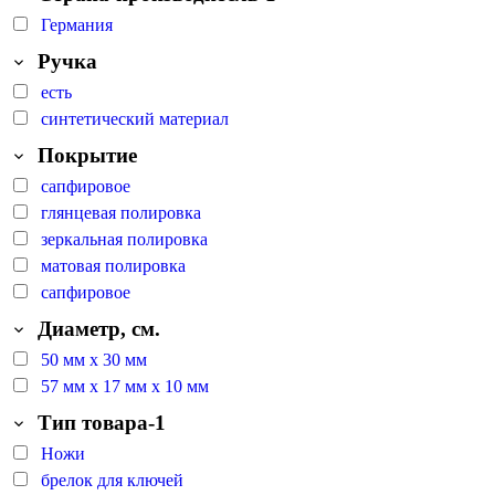
Германия
Ручка
есть
синтетический материал
Покрытие
cапфировое
глянцевая полировка
зеркальная полировка
матовая полировка
сапфировое
Диаметр, см.
50 мм х 30 мм
57 мм х 17 мм х 10 мм
Тип товара-1
Ножи
брелок для ключей